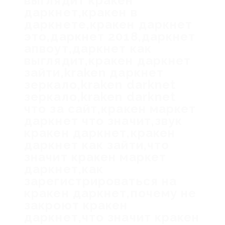
выглядит кракен
даркнет,кракен в
даркнете,кракен даркнет
это,даркнет 2018,даркнет
апвоут,даркнет как
выглядит,кракен даркнет
зайти,kraken даркнет
зеркало,kraken darknet
зеркало,kraken darknet
что за сайт,кракен маркет
даркнет что значит,звук
кракен даркнет,кракен
даркнет как зайти,что
значит кракен маркет
даркнет,как
зарегистрироваться на
кракен даркнет,почему не
закроют кракен
даркнет,что значит кракен