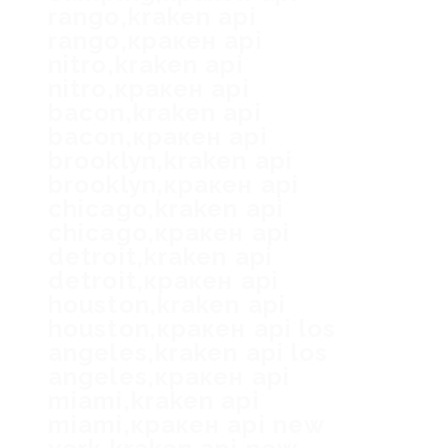
rango,kraken api
rango,кракен api
nitro,kraken api
nitro,кракен api
bacon,kraken api
bacon,кракен api
brooklyn,kraken api
brooklyn,кракен api
chicago,kraken api
chicago,кракен api
detroit,kraken api
detroit,кракен api
houston,kraken api
houston,кракен api los
angeles,kraken api los
angeles,кракен api
miami,kraken api
miami,кракен api new