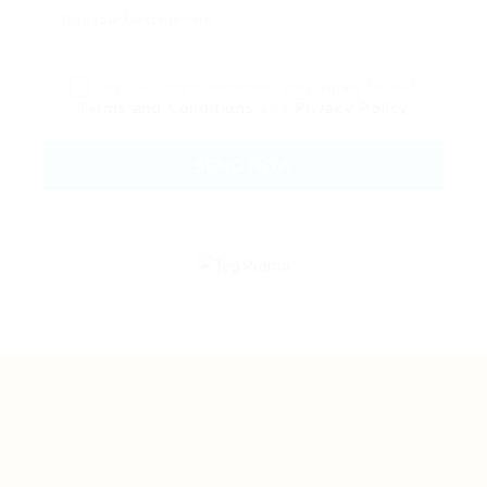
By clicking checkbox, you agree to our
Terms and Conditions
and
Privacy Policy