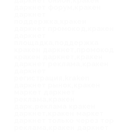
даркнет онион,кракен
даркнет форум,кракен
даркнет
поддержка,кракен
даркнет промокод,кракен
даркнет
площадка,поддержка
кракен даркнет,промокод
кракен даркнет,кракен
даркнет реклама,кракен
даркнет
регистрация,kraken
даркнет рынок,кракен
маркет даркнет
реклама,кракен
дарк,реклама кракен
даркнет,кракен маркет
даркнет только через тор
реклама,кракен даркнет