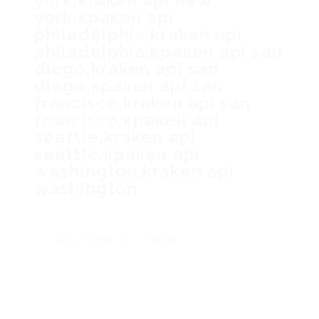
york,kraken api new
york,кракен api
philadelphia,kraken api
philadelphia,кракен api san
diego,kraken api san
diego,кракен api san
francisco,kraken api san
francisco,кракен api
seattle,kraken api
seattle,кракен api
washington,kraken api
washington
Add a review
Follow