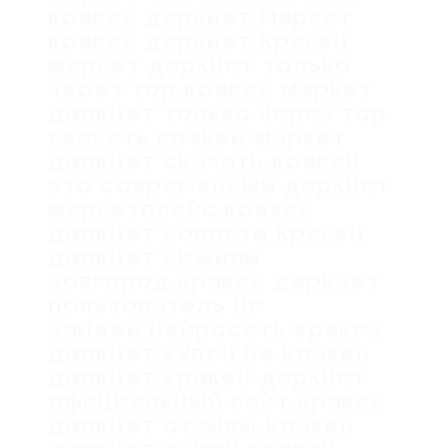
кракен даркнет,маркет
кракен даркнет,кракен
маркет даркнет только
через тор,кракен маркет
даркнет только через тор
скачать,кракен маркет
даркнет скачать,кракен
это современный даркнет
маркетплейс,кракен
даркнет новости,кракен
даркнет нижний
новгород,кракен даркнет
пользователь не
найден,нейросеть кракен
даркнет,купон на кракен
даркнет,кракен даркнет
официальный сайт,кракен
даркнет отзывы,кракен