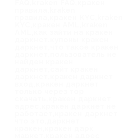
FAQ,kraken FAQ,кракен
правила,kraken
правила,кракен KYC,kraken
KYC,кракен AML,kraken
AML,как зайти на кракен
даркнет,купоны кракен
даркнет,что такое кракен
даркнет,пользователь не
найден кракен
даркнет,сайт кракен
даркнет,кракен даркнет
вход,кракен даркнет
только через тор
скачать,кракен даркнет
адрес,кракен даркнет не
работает,кракен даркнет
что это,даркнет
кракен,кракен дарк
маркет,кракен адрес