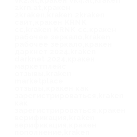
vk2.at,кракен vk4.at,kraken
2krn.at,кракен
2kraken,kraken 2kraken
сайт,кракен KRNK
cc,kraken KRNK cc,кракен
рабочее зеркало,kraken
рабочее зеркало,кракен
даркнет 2024,kraken
darknet 2024,кракен
маркетплейс
отзывы,kraken
marketplace
отзывы,кракен как
зарегистрироваться,kraken
как
зарегистрироваться,кракен
верификация,kraken
верификация,кракен
пополнение,kraken