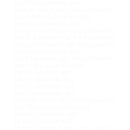
python,кракен api
php,kraken api php,кракен
api nodejs,kraken api
nodejs,кракен api
java,kraken api java,кракен
api c#,kraken api c#,кракен
api go,kraken api go,кракен
api rust,kraken api
rust,кракен api ruby,kraken
api ruby,кракен api
swift,kraken api
swift,кракен api
kotlin,kraken api
kotlin,кракен api
dart,kraken api dart,кракен
api flutter,kraken api
flutter,кракен api
react,kraken api
react,кракен api vue,kraken