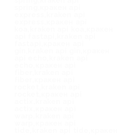
spring,kraken api
spring,кракен api
express,kraken api
express,кракен api
koa,kraken api koa,кракен
api fastapi,kraken api
fastapi,кракен api
gin,kraken api gin,кракен
api echo,kraken api
echo,кракен api
fiber,kraken api
fiber,кракен api
rocket,kraken api
rocket,кракен api
actix,kraken api
actix,кракен api
warp,kraken api
warp,кракен api
tide,kraken api tide,кракен