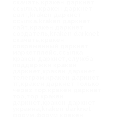
скачать,кракен даркнет
ссылка,кракен даркнет
сайт,kraken даркнет
ссылка,kraken даркнет
сайт,кракен даркнет
создатель,kraken darknet
скачать,кракен
современный даркнет
маркетплейс,ссылка
кракен даркнет,служба
поддержки кракен
даркнет,кракен даркнет
телеграм,кракен даркнет
тг,кракен даркнет только
через тор,кракен даркнет
тор,тор кракен
даркнет,кракен даркнет
украина,kraken darknet
форум,форум кракен