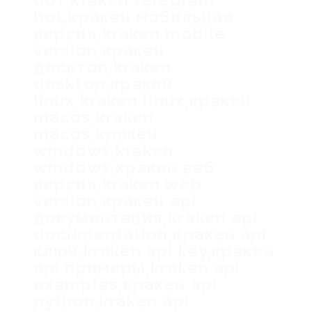
бот,kraken telegram
bot,кракен мобильная
версия,kraken mobile
version,кракен
десктоп,kraken
desktop,кракен
linux,kraken linux,кракен
macos,kraken
macos,кракен
windows,kraken
windows,кракен веб
версия,kraken web
version,кракен api
документация,kraken api
documentation,кракен api
ключ,kraken api key,кракен
api примеры,kraken api
examples,кракен api
python,kraken api