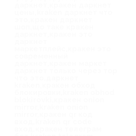
даркнет,кракен даркнет
цены,kraken даркнет что
это,кракен даркнет
шоп,що таке кракен
даркнет,кракен это
даркнет
маркетплейс,кракен это
современный
даркнет,кракен маркет
даркнет только через тор
что это,даркнет
kraken,кракен обход
блокировки,kraken obhod
blokirovki,кракен onion
mirror,kraken onion
mirror,кракен qr код
вход,kraken qr code
вход,кракен телеграм