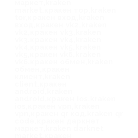
маркет,kraken
market,кракен тор,kraken
tor,кракен вход,kraken
вход,кракен vk2,kraken
vk2,кракен vk3,kraken
vk3,кракен vk4,kraken
vk4,кракен vk5,kraken
vk5,кракен vk6,kraken
vk6,кракен обмен,kraken
обмен,кракен
клиент,kraken
client,кракен
android,kraken
android,кракен ios,kraken
ios,кракен vpn,kraken
vpn,кракен qr код,kraken qr
code,кракен даркнет
маркет,kraken darknet
market,кракен