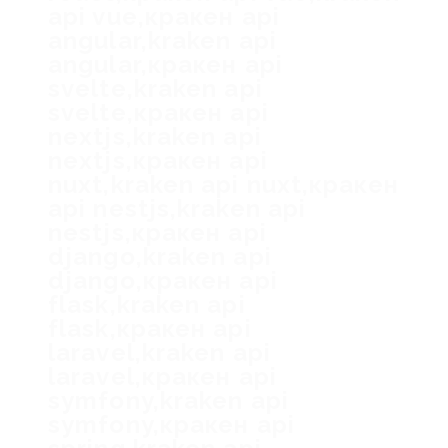
api vue,кракен api
angular,kraken api
angular,кракен api
svelte,kraken api
svelte,кракен api
nextjs,kraken api
nextjs,кракен api
nuxt,kraken api nuxt,кракен
api nestjs,kraken api
nestjs,кракен api
django,kraken api
django,кракен api
flask,kraken api
flask,кракен api
laravel,kraken api
laravel,кракен api
symfony,kraken api
symfony,кракен api