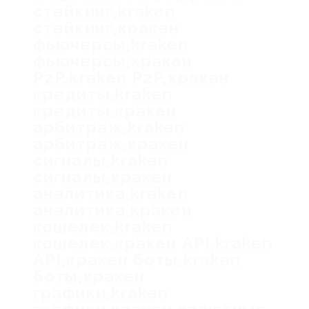
стейкинг,kraken
стейкинг,кракен
фьючерсы,kraken
фьючерсы,кракен
P2P,kraken P2P,кракен
кредиты,kraken
кредиты,кракен
арбитраж,kraken
арбитраж,кракен
сигналы,kraken
сигналы,кракен
аналитика,kraken
аналитика,кракен
кошелек,kraken
кошелек,кракен API,kraken
API,кракен боты,kraken
боты,кракен
графики,kraken