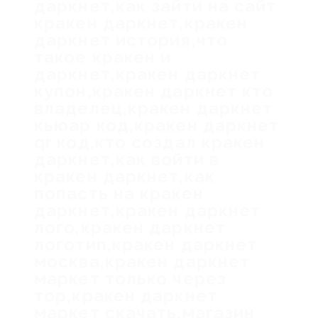
даркнет,как зайти на сайт
кракен даркнет,кракен
даркнет история,что
такое кракен и
даркнет,кракен даркнет
купон,кракен даркнет кто
владелец,кракен даркнет
кьюар код,кракен даркнет
qr код,кто создал кракен
даркнет,как войти в
кракен даркнет,как
попасть на кракен
даркнет,кракен даркнет
лого,кракен даркнет
логотип,кракен даркнет
москва,кракен даркнет
маркет только через
тор,кракен даркнет
маркет скачать,магазин