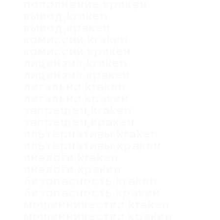
пополнение,кракен
вывод,kraken
вывод,кракен
комиссии,kraken
комиссии,кракен
лицензия,kraken
лицензия,кракен
легально,kraken
легально,кракен
запрещен,kraken
запрещен,кракен
альтернативы,kraken
альтернативы,кракен
аналоги,kraken
аналоги,кракен
безопасность,kraken
безопасность,кракен
мошенничество,kraken
мошенничество,кракен