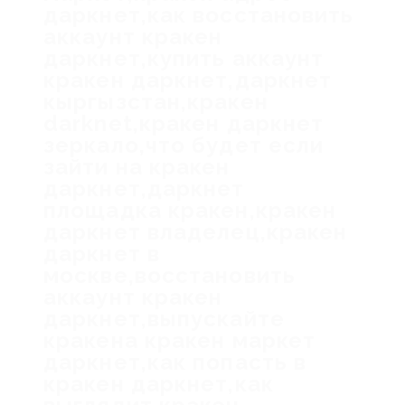
даркнет,как восстановить
аккаунт кракен
даркнет,купить аккаунт
кракен даркнет,даркнет
кыргызстан,кракен
darknet,кракен даркнет
зеркало,что будет если
зайти на кракен
даркнет,даркнет
площадка кракен,кракен
даркнет владелец,кракен
даркнет в
москве,восстановить
аккаунт кракен
даркнет,выпускайте
кракена кракен маркет
даркнет,как попасть в
кракен даркнет,как