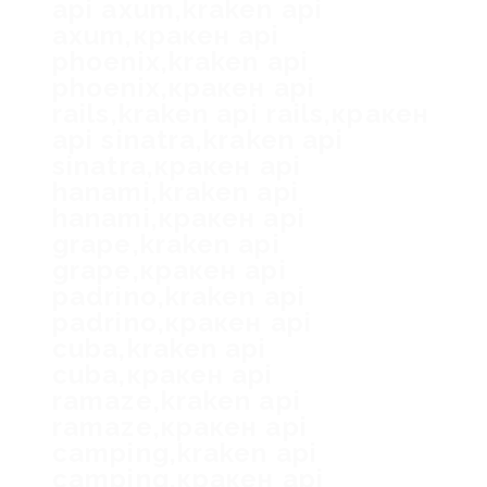
api axum,kraken api
axum,кракен api
phoenix,kraken api
phoenix,кракен api
rails,kraken api rails,кракен
api sinatra,kraken api
sinatra,кракен api
hanami,kraken api
hanami,кракен api
grape,kraken api
grape,кракен api
padrino,kraken api
padrino,кракен api
cuba,kraken api
cuba,кракен api
ramaze,kraken api
ramaze,кракен api
camping,kraken api
camping,кракен api