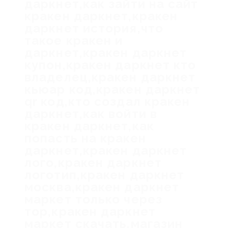
даркнет,как зайти на сайт
кракен даркнет,кракен
даркнет история,что
такое кракен и
даркнет,кракен даркнет
купон,кракен даркнет кто
владелец,кракен даркнет
кьюар код,кракен даркнет
qr код,кто создал кракен
даркнет,как войти в
кракен даркнет,как
попасть на кракен
даркнет,кракен даркнет
лого,кракен даркнет
логотип,кракен даркнет
москва,кракен даркнет
маркет только через
тор,кракен даркнет
маркет скачать,магазин