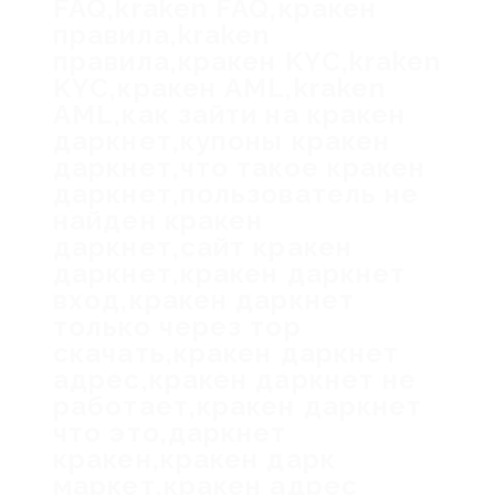
FAQ,kraken FAQ,кракен
правила,kraken
правила,кракен KYC,kraken
KYC,кракен AML,kraken
AML,как зайти на кракен
даркнет,купоны кракен
даркнет,что такое кракен
даркнет,пользователь не
найден кракен
даркнет,сайт кракен
даркнет,кракен даркнет
вход,кракен даркнет
только через тор
скачать,кракен даркнет
адрес,кракен даркнет не
работает,кракен даркнет
что это,даркнет
кракен,кракен дарк
маркет,кракен адрес