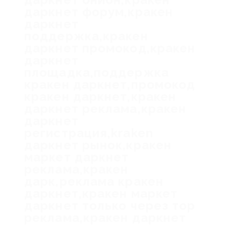
даркнет форум,кракен
даркнет
поддержка,кракен
даркнет промокод,кракен
даркнет
площадка,поддержка
кракен даркнет,промокод
кракен даркнет,кракен
даркнет реклама,кракен
даркнет
регистрация,kraken
даркнет рынок,кракен
маркет даркнет
реклама,кракен
дарк,реклама кракен
даркнет,кракен маркет
даркнет только через тор
реклама,кракен даркнет