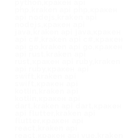
python,кракен api
php,kraken api php,кракен
api nodejs,kraken api
nodejs,кракен api
java,kraken api java,кракен
api c#,kraken api c#,кракен
api go,kraken api go,кракен
api rust,kraken api
rust,кракен api ruby,kraken
api ruby,кракен api
swift,kraken api
swift,кракен api
kotlin,kraken api
kotlin,кракен api
dart,kraken api dart,кракен
api flutter,kraken api
flutter,кракен api
react,kraken api
react,кракен api vue,kraken