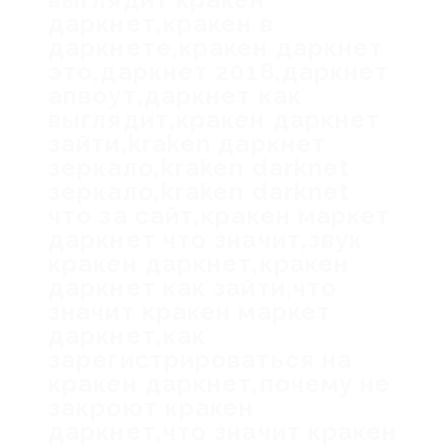
даркнет,кракен в
даркнете,кракен даркнет
это,даркнет 2018,даркнет
апвоут,даркнет как
выглядит,кракен даркнет
зайти,kraken даркнет
зеркало,kraken darknet
зеркало,kraken darknet
что за сайт,кракен маркет
даркнет что значит,звук
кракен даркнет,кракен
даркнет как зайти,что
значит кракен маркет
даркнет,как
зарегистрироваться на
кракен даркнет,почему не
закроют кракен
даркнет,что значит кракен