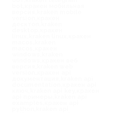
bot,кракен мобильная
версия,kraken mobile
version,кракен
десктоп,kraken
desktop,кракен
linux,kraken linux,кракен
macos,kraken
macos,кракен
windows,kraken
windows,кракен веб
версия,kraken web
version,кракен api
документация,kraken api
documentation,кракен api
ключ,kraken api key,кракен
api примеры,kraken api
examples,кракен api
python,kraken api