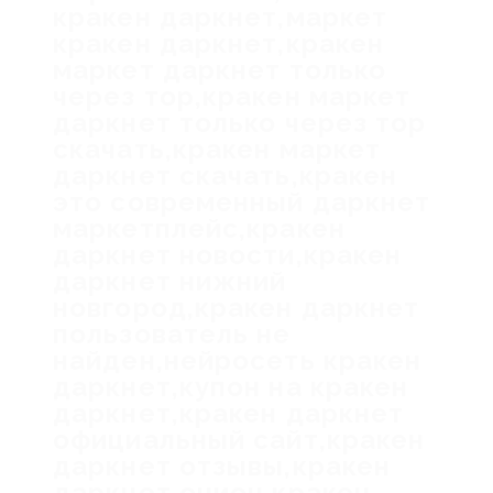
кракен даркнет,маркет
кракен даркнет,кракен
маркет даркнет только
через тор,кракен маркет
даркнет только через тор
скачать,кракен маркет
даркнет скачать,кракен
это современный даркнет
маркетплейс,кракен
даркнет новости,кракен
даркнет нижний
новгород,кракен даркнет
пользователь не
найден,нейросеть кракен
даркнет,купон на кракен
даркнет,кракен даркнет
официальный сайт,кракен
даркнет отзывы,кракен
даркнет онион,кракен