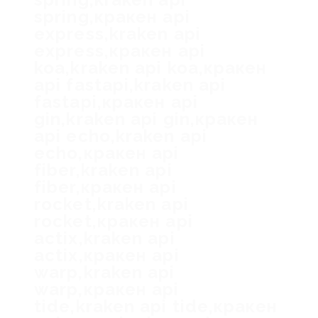
spring,кракен api
express,kraken api
express,кракен api
koa,kraken api koa,кракен
api fastapi,kraken api
fastapi,кракен api
gin,kraken api gin,кракен
api echo,kraken api
echo,кракен api
fiber,kraken api
fiber,кракен api
rocket,kraken api
rocket,кракен api
actix,kraken api
actix,кракен api
warp,kraken api
warp,кракен api
tide,kraken api tide,кракен