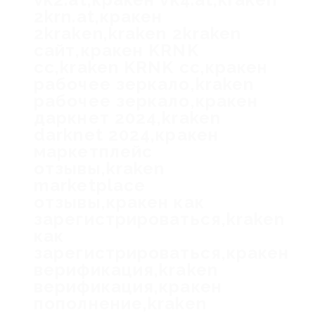
2krn.at,кракен
2kraken,kraken 2kraken
сайт,кракен KRNK
cc,kraken KRNK cc,кракен
рабочее зеркало,kraken
рабочее зеркало,кракен
даркнет 2024,kraken
darknet 2024,кракен
маркетплейс
отзывы,kraken
marketplace
отзывы,кракен как
зарегистрироваться,kraken
как
зарегистрироваться,кракен
верификация,kraken
верификация,кракен
пополнение,kraken