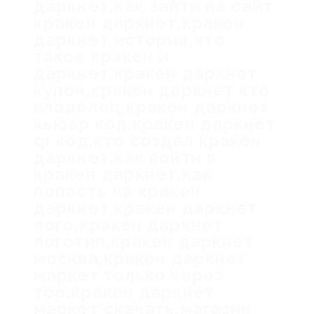
даркнет,как зайти на сайт
кракен даркнет,кракен
даркнет история,что
такое кракен и
даркнет,кракен даркнет
купон,кракен даркнет кто
владелец,кракен даркнет
кьюар код,кракен даркнет
qr код,кто создал кракен
даркнет,как войти в
кракен даркнет,как
попасть на кракен
даркнет,кракен даркнет
лого,кракен даркнет
логотип,кракен даркнет
москва,кракен даркнет
маркет только через
тор,кракен даркнет
маркет скачать,магазин