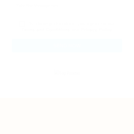
By clicking checkbox, you agree to our
Terms and Conditions
and
Privacy Policy