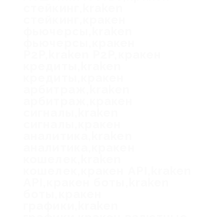
стейкинг,kraken
стейкинг,кракен
фьючерсы,kraken
фьючерсы,кракен
P2P,kraken P2P,кракен
кредиты,kraken
кредиты,кракен
арбитраж,kraken
арбитраж,кракен
сигналы,kraken
сигналы,кракен
аналитика,kraken
аналитика,кракен
кошелек,kraken
кошелек,кракен API,kraken
API,кракен боты,kraken
боты,кракен
графики,kraken