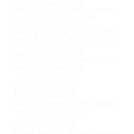
python,кракен api
php,kraken api php,кракен
api nodejs,kraken api
nodejs,кракен api
java,kraken api java,кракен
api c#,kraken api c#,кракен
api go,kraken api go,кракен
api rust,kraken api
rust,кракен api ruby,kraken
api ruby,кракен api
swift,kraken api
swift,кракен api
kotlin,kraken api
kotlin,кракен api
dart,kraken api dart,кракен
api flutter,kraken api
flutter,кракен api
react,kraken api
react,кракен api vue,kraken