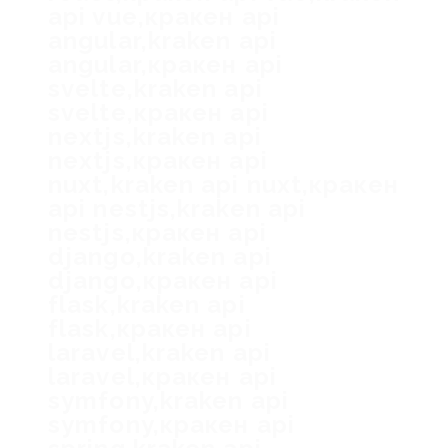
api vue,кракен api
angular,kraken api
angular,кракен api
svelte,kraken api
svelte,кракен api
nextjs,kraken api
nextjs,кракен api
nuxt,kraken api nuxt,кракен
api nestjs,kraken api
nestjs,кракен api
django,kraken api
django,кракен api
flask,kraken api
flask,кракен api
laravel,kraken api
laravel,кракен api
symfony,kraken api
symfony,кракен api