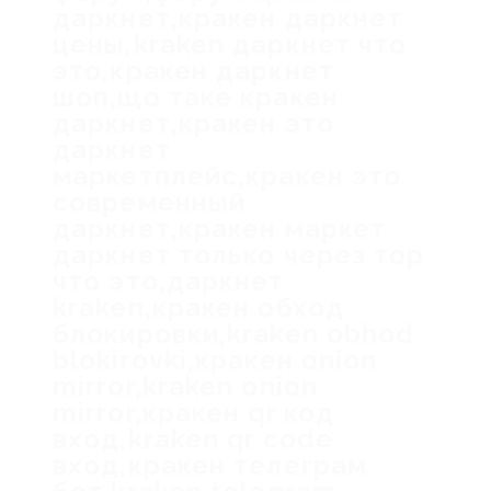
даркнет,кракен даркнет
цены,kraken даркнет что
это,кракен даркнет
шоп,що таке кракен
даркнет,кракен это
даркнет
маркетплейс,кракен это
современный
даркнет,кракен маркет
даркнет только через тор
что это,даркнет
kraken,кракен обход
блокировки,kraken obhod
blokirovki,кракен onion
mirror,kraken onion
mirror,кракен qr код
вход,kraken qr code
вход,кракен телеграм