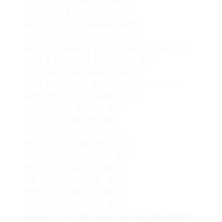
spring,kraken api
spring,кракен api
express,kraken api
express,кракен api
koa,kraken api koa,кракен
api fastapi,kraken api
fastapi,кракен api
gin,kraken api gin,кракен
api echo,kraken api
echo,кракен api
fiber,kraken api
fiber,кракен api
rocket,kraken api
rocket,кракен api
actix,kraken api
actix,кракен api
warp,kraken api
warp,кракен api
tide,kraken api tide,кракен