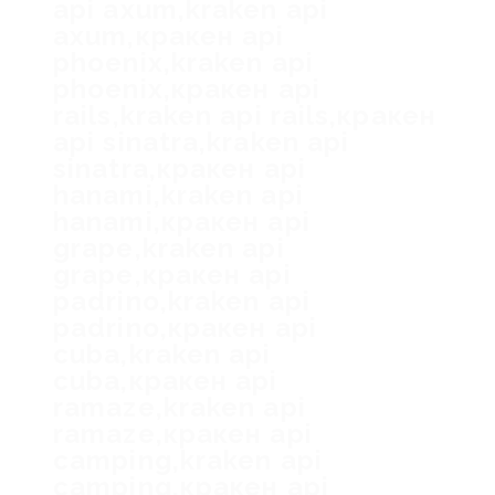
api axum,kraken api
axum,кракен api
phoenix,kraken api
phoenix,кракен api
rails,kraken api rails,кракен
api sinatra,kraken api
sinatra,кракен api
hanami,kraken api
hanami,кракен api
grape,kraken api
grape,кракен api
padrino,kraken api
padrino,кракен api
cuba,kraken api
cuba,кракен api
ramaze,kraken api
ramaze,кракен api
camping,kraken api
camping,кракен api