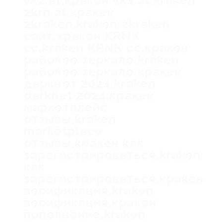
vk2.at,кракен vk4.at,kraken
2krn.at,кракен
2kraken,kraken 2kraken
сайт,кракен KRNK
cc,kraken KRNK cc,кракен
рабочее зеркало,kraken
рабочее зеркало,кракен
даркнет 2024,kraken
darknet 2024,кракен
маркетплейс
отзывы,kraken
marketplace
отзывы,кракен как
зарегистрироваться,kraken
как
зарегистрироваться,кракен
верификация,kraken
верификация,кракен
пополнение,kraken