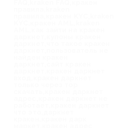
FAQ,kraken FAQ,кракен
правила,kraken
правила,кракен KYC,kraken
KYC,кракен AML,kraken
AML,как зайти на кракен
даркнет,купоны кракен
даркнет,что такое кракен
даркнет,пользователь не
найден кракен
даркнет,сайт кракен
даркнет,кракен даркнет
вход,кракен даркнет
только через тор
скачать,кракен даркнет
адрес,кракен даркнет не
работает,кракен даркнет
что это,даркнет
кракен,кракен дарк
маркет,кракен адрес