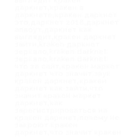
выглядит кракен
даркнет,кракен в
даркнете,кракен даркнет
это,даркнет 2018,даркнет
апвоут,даркнет как
выглядит,кракен даркнет
зайти,kraken даркнет
зеркало,kraken darknet
зеркало,kraken darknet
что за сайт,кракен маркет
даркнет что значит,звук
кракен даркнет,кракен
даркнет как зайти,что
значит кракен маркет
даркнет,как
зарегистрироваться на
кракен даркнет,почему не
закроют кракен
даркнет,что значит кракен