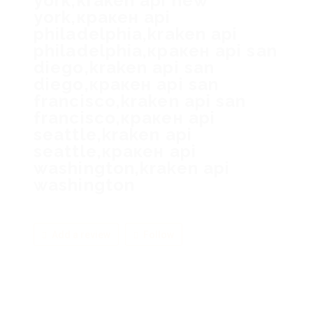
york,kraken api new
york,кракен api
philadelphia,kraken api
philadelphia,кракен api san
diego,kraken api san
diego,кракен api san
francisco,kraken api san
francisco,кракен api
seattle,kraken api
seattle,кракен api
washington,kraken api
washington
Add a review
Follow