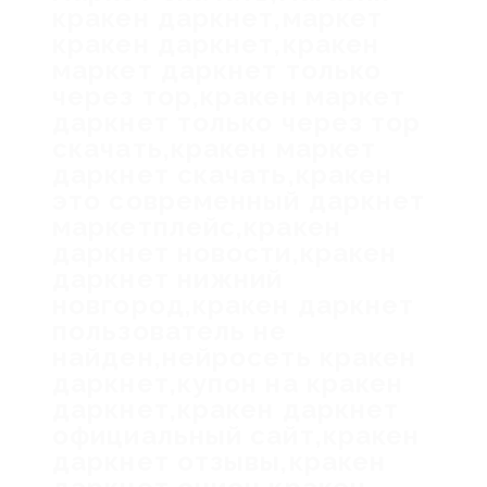
кракен даркнет,маркет
кракен даркнет,кракен
маркет даркнет только
через тор,кракен маркет
даркнет только через тор
скачать,кракен маркет
даркнет скачать,кракен
это современный даркнет
маркетплейс,кракен
даркнет новости,кракен
даркнет нижний
новгород,кракен даркнет
пользователь не
найден,нейросеть кракен
даркнет,купон на кракен
даркнет,кракен даркнет
официальный сайт,кракен
даркнет отзывы,кракен