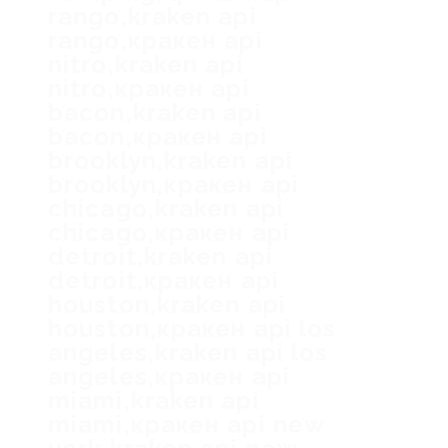
rango,kraken api
rango,кракен api
nitro,kraken api
nitro,кракен api
bacon,kraken api
bacon,кракен api
brooklyn,kraken api
brooklyn,кракен api
chicago,kraken api
chicago,кракен api
detroit,kraken api
detroit,кракен api
houston,kraken api
houston,кракен api los
angeles,kraken api los
angeles,кракен api
miami,kraken api
miami,кракен api new