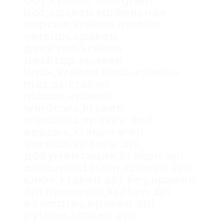
бот,kraken telegram
bot,кракен мобильная
версия,kraken mobile
version,кракен
десктоп,kraken
desktop,кракен
linux,kraken linux,кракен
macos,kraken
macos,кракен
windows,kraken
windows,кракен веб
версия,kraken web
version,кракен api
документация,kraken api
documentation,кракен api
ключ,kraken api key,кракен
api примеры,kraken api
examples,кракен api
python,kraken api