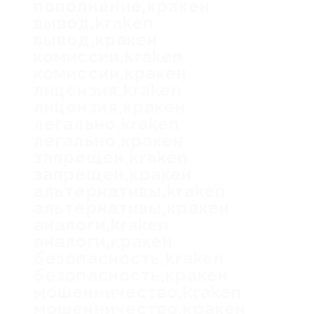
пополнение,кракен
вывод,kraken
вывод,кракен
комиссии,kraken
комиссии,кракен
лицензия,kraken
лицензия,кракен
легально,kraken
легально,кракен
запрещен,kraken
запрещен,кракен
альтернативы,kraken
альтернативы,кракен
аналоги,kraken
аналоги,кракен
безопасность,kraken
безопасность,кракен
мошенничество,kraken
мошенничество,кракен