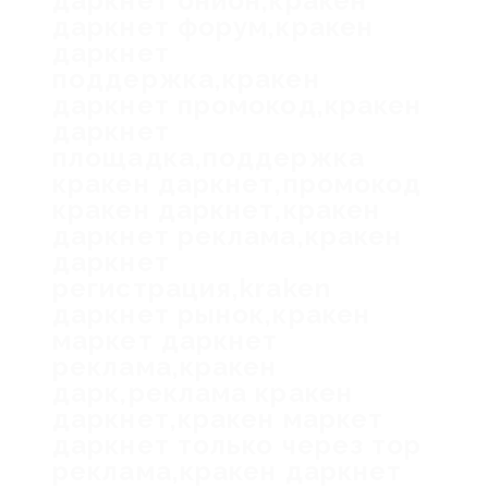
даркнет онион,кракен
даркнет форум,кракен
даркнет
поддержка,кракен
даркнет промокод,кракен
даркнет
площадка,поддержка
кракен даркнет,промокод
кракен даркнет,кракен
даркнет реклама,кракен
даркнет
регистрация,kraken
даркнет рынок,кракен
маркет даркнет
реклама,кракен
дарк,реклама кракен
даркнет,кракен маркет
даркнет только через тор
реклама,кракен даркнет