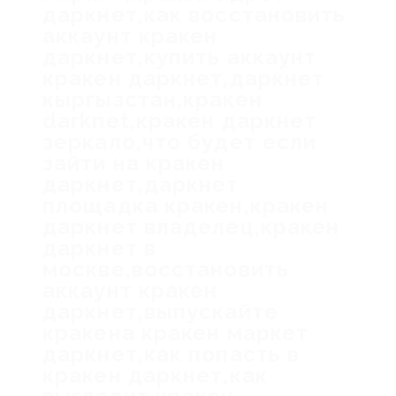
даркнет,как восстановить
аккаунт кракен
даркнет,купить аккаунт
кракен даркнет,даркнет
кыргызстан,кракен
darknet,кракен даркнет
зеркало,что будет если
зайти на кракен
даркнет,даркнет
площадка кракен,кракен
даркнет владелец,кракен
даркнет в
москве,восстановить
аккаунт кракен
даркнет,выпускайте
кракена кракен маркет
даркнет,как попасть в
кракен даркнет,как