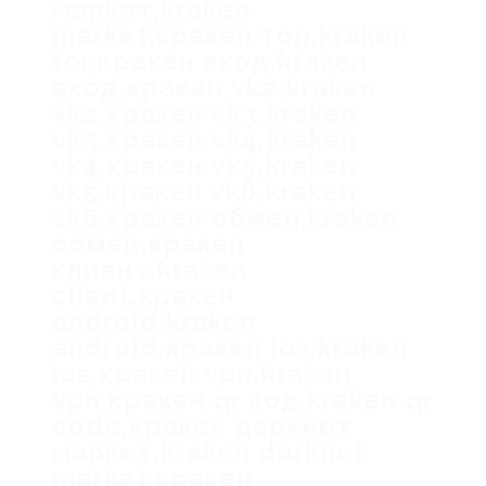
маркет,kraken
market,кракен тор,kraken
tor,кракен вход,kraken
вход,кракен vk2,kraken
vk2,кракен vk3,kraken
vk3,кракен vk4,kraken
vk4,кракен vk5,kraken
vk5,кракен vk6,kraken
vk6,кракен обмен,kraken
обмен,кракен
клиент,kraken
client,кракен
android,kraken
android,кракен ios,kraken
ios,кракен vpn,kraken
vpn,кракен qr код,kraken qr
code,кракен даркнет
маркет,kraken darknet
market,кракен