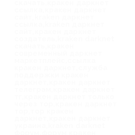
скачать,кракен даркнет
ссылка,кракен даркнет
сайт,kraken даркнет
ссылка,kraken даркнет
сайт,кракен даркнет
создатель,kraken darknet
скачать,кракен
современный даркнет
маркетплейс,ссылка
кракен даркнет,служба
поддержки кракен
даркнет,кракен даркнет
телеграм,кракен даркнет
тг,кракен даркнет только
через тор,кракен даркнет
тор,тор кракен
даркнет,кракен даркнет
украина,kraken darknet
форум,форум кракен