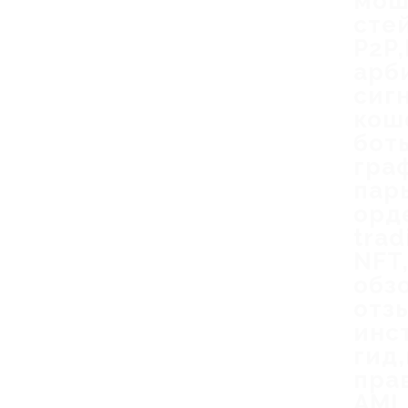
мош
сте
P2P
арб
сиг
кош
бот
гра
пар
орд
trad
NFT
обз
отз
инс
гид
пра
AML