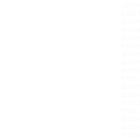
зерк
сай
дар
мар
дар
кра
дар
дар
вла
код
дар
дар
мос
тор
дар
дар
тол