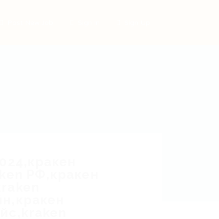
Post New Job
Sign In
Sign Up
2024,кракен
aken РФ,кракен
kraken
йн,кракен
йс,kraken