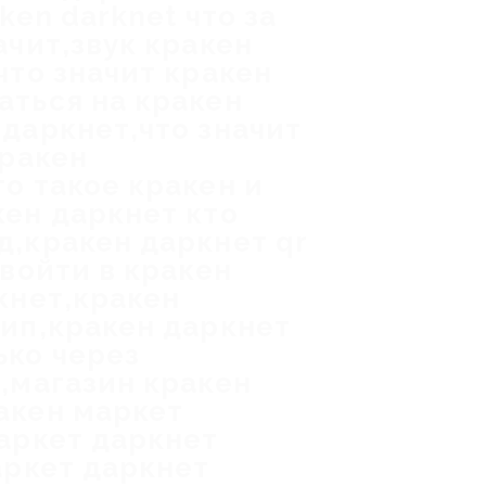
ken darknet что за
ачит,звук кракен
что значит кракен
аться на кракен
 даркнет,что значит
кракен
о такое кракен и
кен даркнет кто
д,кракен даркнет qr
 войти в кракен
кнет,кракен
тип,кракен даркнет
ько через
ь,магазин кракен
акен маркет
маркет даркнет
аркет даркнет