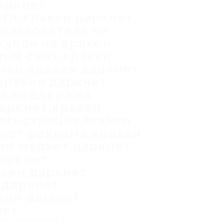
аркнет
ти,кракен даркнет
ользователь не
купон на кракен
ный сайт,кракен
ион,кракен даркнет
кракен даркнет
ка,поддержка
аркнет,кракен
егистрация,kraken
нет реклама,кракен
ен маркет даркнет
даркнет
акен даркнет
 даркнет
ken darknet
нет