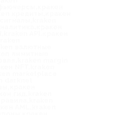
raken
 фьючерсы,кракен
ken кредиты,кракен
сигналы,kraken
аналитика,кракен
,kraken API,кракен
kraken
aken валютные
ken лимитные
вля,kraken margin
акен NFT,kraken
ken marketplace
n darknet
вы,кракен
кен гид,kraken
правила,kraken
акен AML,kraken
купоны кракен