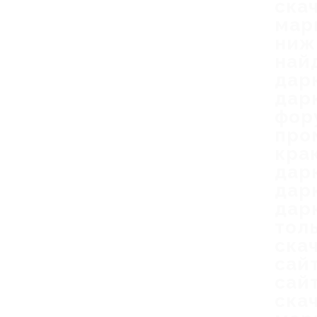
ска
мар
ниж
най
дар
дар
фор
про
кра
дар
дар
дар
тол
ска
сай
сай
ска