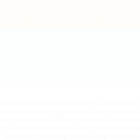
bs
Employers
Articles & Events
кен,kraken,кракен 2024,kraken 
5,kraken 2025,кракен Россия,kr
ква,kraken СПб,кракен ссылка,
лка,кракен онлайн,kraken онла
т,kraken сайт,кракен маркетпле