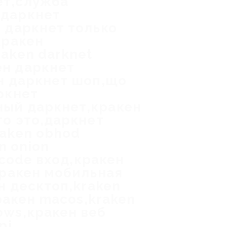
ет,служба
 даркнет
 даркнет только
кракен
aken darknet
ен даркнет
ен даркнет шоп,що
ркнет
ный даркнет,кракен
то это,даркнет
raken obhod
n onion
 code вход,кракен
кракен мобильная
н десктоп,kraken
кракен macos,kraken
ows,кракен веб
pi