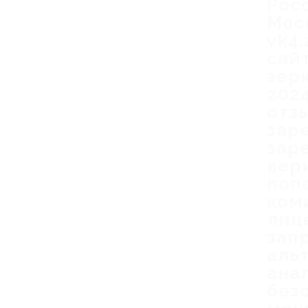
Рос
Моск
vk4.
сай
зер
202
отз
зар
зар
вер
поп
ком
лиц
зап
аль
ана
без