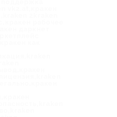
н поддержка
n vk2.at,кракен
n,kraken 2kraken
c,кракен рабочее
ракен даркнет
аркетплейс
,кракен как
икация,kraken
raken
ывод,кракен
лицензия,kraken
легально,кракен
ы,кракен
опасность,kraken
во,kraken