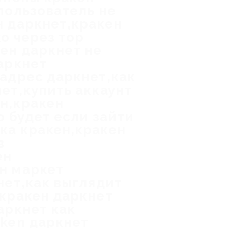
пользователь не
н даркнет,кракен
о через тор
кен даркнет не
аркнет
 адрес даркнет,как
ет,купить аккаунт
н,кракен
о будет если зайти
ка кракен,кракен
в
ен
н маркет
нет,как выглядит
,кракен даркнет
аркнет как
aken даркнет