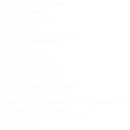
 darknet,кракен
кет,kraken
н вход,kraken
vk3,kraken
k5,kraken vk5,кракен
n обмен,кракен
d,kraken
н vpn,kraken
ракен даркнет
ен онион,kraken
aken
ылка,kraken onion
337cpzfrhdlfldhve5nf7njhumwr7i
сылка тор,kraken
д РФ,кракен зеркало
 обменник