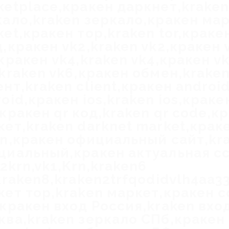
ketplace,кракен даркнет,kraken
кало,kraken зеркало,кракен мар
et,кракен тор,kraken tor,краке
,кракен vk2,kraken vk2,кракен 
кракен vk4,kraken vk4,кракен v
,kraken vk6,кракен обмен,krake
нт,kraken client,кракен androi
oid,кракен ios,kraken ios,краке
кракен qr код,kraken qr code,к
кет,kraken darknet market,крак
on,кракен официальный сайт,kr
циальный,кракен актуальная сс
,2krn,vk1,Krn,kraken6
kraken8,kraken2trfqodidvlh4aa
кет тор,kraken маркет,кракен с
,кракен вход Россия,kraken вхо
ква,kraken зеркало СПб,кракен