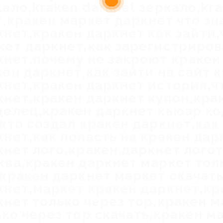
ало,kraken darknet зеркало,kra
т,кракен маркет даркнет что зн
кнет,кракен даркнет как зайти,
кет даркнет,как зарегистриров
кнет,почему не закроют кракен
кен даркнет,как зайти на сайт 
кнет,кракен даркнет история,чт
кнет,кракен даркнет купон,кра
делец,кракен даркнет кьюар ко
,кто создал кракен даркнет,как
кнет,как попасть на кракен дар
кнет лого,кракен даркнет лого
ква,кракен даркнет маркет тол
,кракен даркнет маркет скачат
кнет,маркет кракен даркнет,кр
кнет только через тор,кракен 
ько через тор скачать,кракен м