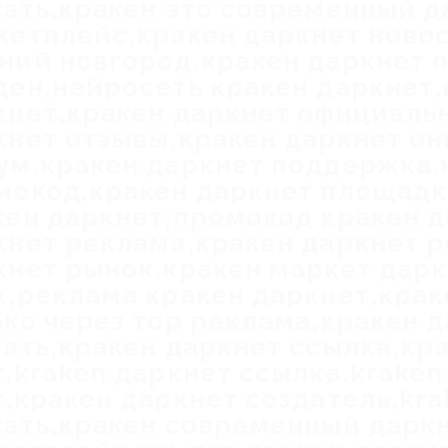
чать,кракен это современный д
кетплейс,кракен даркнет новос
ний новгород,кракен даркнет п
ден,нейросеть кракен даркнет,
кнет,кракен даркнет официаль
кнет отзывы,кракен даркнет он
ум,кракен даркнет поддержка,
мокод,кракен даркнет площад
кен даркнет,промокод кракен д
кнет реклама,кракен даркнет р
кнет рынок,кракен маркет дарк
к,реклама кракен даркнет,крак
ько через тор реклама,кракен 
чать,кракен даркнет ссылка,кр
т,kraken даркнет ссылка,kraken
т,кракен даркнет создатель,kra
чать,кракен современный дарк