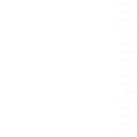
mar
зер
mark
вход
vk3,
vk6
клие
andr
vpn,
мар
oni
офи
link
+at,
мар
тор
Мос