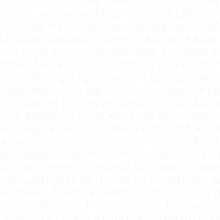
енничество,кракен стейкинг,k
йкинг,кракен фьючерсы,kraken
,kraken P2P,кракен кредиты,kra
итраж,kraken арбитраж,кракен 
налы,кракен аналитика,kraken 
елек,kraken кошелек,кракен API
ы,kraken боты,кракен графики,
фики,кракен валютные пары,kr
ы,кракен лимитные ордера,kra
ера,кракен маржинальная торго
ing,кракен спот,kraken spot,кр
,кракен маркетплейс обзор,kra
ор,кракен darknet отзывы,krake
ывы,кракен отзывы,kraken отзы
трукция,kraken инструкция,кра
,кракен FAQ,kraken FAQ,кракен 
вила,кракен KYC,kraken KYC,кр
,как зайти на кракен даркнет,