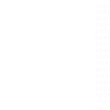
дар
най
дар
ска
раб
кра
вос
кра
dar
на 
дар
мос
дар
дар
кра
это
выг