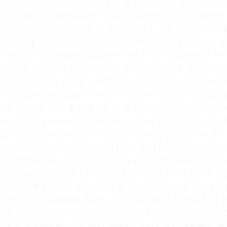
кетплейс,ссылка кракен даркн
держки кракен даркнет,кракен
еграм,кракен даркнет тг,кракен
ез тор,кракен даркнет тор,тор 
кнет,кракен даркнет украина,kr
ум,форум кракен даркнет,крак
ы,kraken даркнет что это,крак
е кракен даркнет,кракен это да
кетплейс,кракен это современ
кет даркнет только через тор ч
ken,кракен обход блокировки,k
irovki,кракен onion mirror,krake
or,кракен qr код вход,kraken qr
еграм бот,kraken telegram bot,
ия,kraken mobile version,краке
top,кракен linux,kraken linux,
os,кракен windows,kraken wind
ия,kraken web version,кракен a