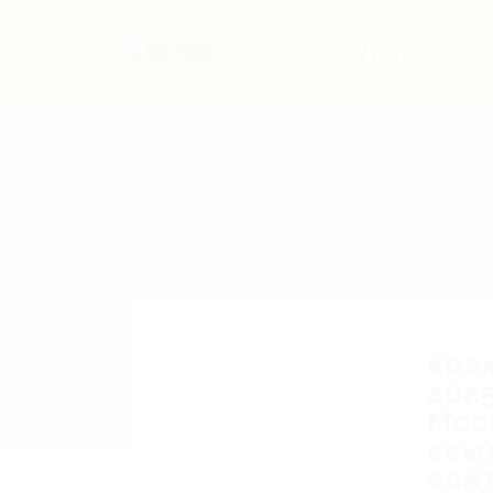
Home
Jo
кра
202
Мос
ссы
сай