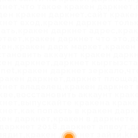
кнет,что такое кракен даркнет,
ден кракен даркнет,сайт краке
кнет вход,кракен даркнет тольк
чать,кракен даркнет адрес,кра
отает,кракен даркнет что это,д
кен,кракен дарк маркет,кракен
становить аккаунт кракен даркн
кен даркнет,даркнет кыргызста
knet,кракен даркнет зеркало,чт
кракен даркнет,даркнет площад
кнет владелец,кракен даркнет 
кве,восстановить аккаунт крак
кнет,выпускайте кракена краке
кнет,как попасть в кракен дарк
кен даркнет,кракен в даркнете
,даркнет 2018,даркнет апвоут,д
лядит,кракен даркнет зайти,kr